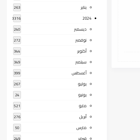
يناير
263
2024
3316
ديسمبر
240
نوفمبر
272
أكتوبر
344
سبتمبر
349
أغسطس
399
يوليو
267
يونيو
24
مايو
521
أبريل
276
مارس
50
فبراير
249