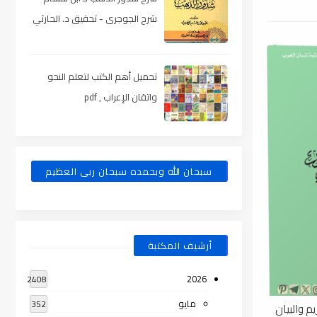
شرح الجوجرى - تحقيق د. الحارثي
، pdf
تحميل أهم الكتب لتعلم النحو
واتقان الإعراب , pdf
سبحان الله وبحمده سبحان ربى العظيم
أرشيف المكتبة
2026
2408
مايو
352
م والبيان