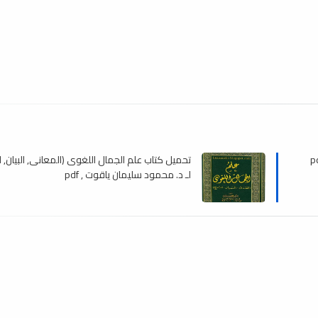
تحميل كتاب علم الجمال اللغوى (المعانى, البيان, ال
لـ د. محمود سليمان ياقوت , pdf