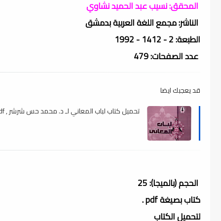
المحقق: نسيب عبد الحميد نشاوي
الناشر: مجمع اللغة العربية بدمشق
الطبعة: 2 - 1412 - 1992
عدد الصفحات: 479
قد يعجبك ايضا
تحميل كتاب لباب المعاني لـ د. محمد حس شرشر , pdf
الحجم (بالميجا): 25
كتاب بصيغة pdf .
لتحميل الكتاب