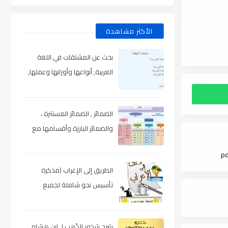
الأكثر مشاهدة
بحث عن المشتقات في اللغة
العربية, أنواعها وأوزانها وعملها,
مدعم بالأمثلة والصور , pdf
الضمائر , الضمائر المستترة ،
والضمائر البارزة وأقسامها مع
الشرح والتدريبات , شرح مبسط مع
الأمثلة وتحميل pdf
الطريق إلى الإعراب (مذكرة
تأسيس نحو شاملة لجميع
المراحل) , pdf
شرح شذور الذّهب لـ ابن هشام