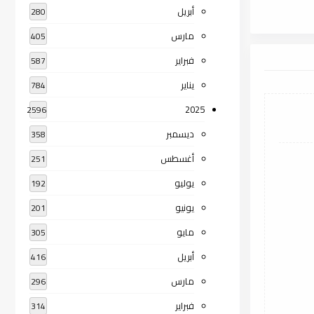
أبريل
280
مارس
405
فبراير
587
يناير
784
2025
2596
ديسمبر
358
أغسطس
251
يوليو
192
يونيو
201
مايو
305
أبريل
416
مارس
296
فبراير
314