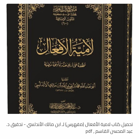
تحميل كتاب لامية الأفعال (مفهرس) لـ ابن مالك الأندلسي - تحقيق د.
عبد المحسن القاسم , pdf