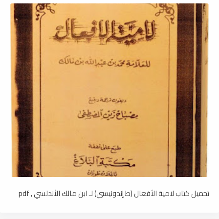
تحميل كتاب لامية الأفعال (ط إندونيسي) لـ ابن مالك الأندلسي , pdf