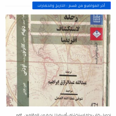
أخر المواضيع من قسم : التاريخ والحضارات
تحميل كتاب رحلة لاستكشاف أفريقيا لـ نخبة من المؤلفين , pdf