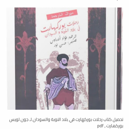
تحميل كتاب رحلات بوركهارت في بلاد النوبة والسودان لـ جون لويس
بوركھارت , pdf