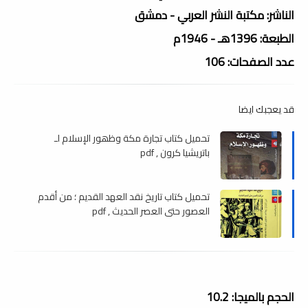
الناشر: مكتبة النشر العربي - دمشق
الطبعة: 1396هـ - 1946م
عدد الصفحات: 106
قد يعجبك ايضا
تحميل كتاب تجارة مكة وظھور الإسلام لـ
باتريشيا كرون , pdf
تحميل كتاب تاريخ نقد العهد القديم ؛ من أقدم
العصور حتى العصر الحديث , pdf
الحجم بالميجا: 10.2