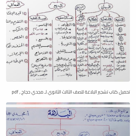
تحميل كتاب تشجير البلاغة للصف الثالث الثانوي لـ مجدي حجاج , pdf