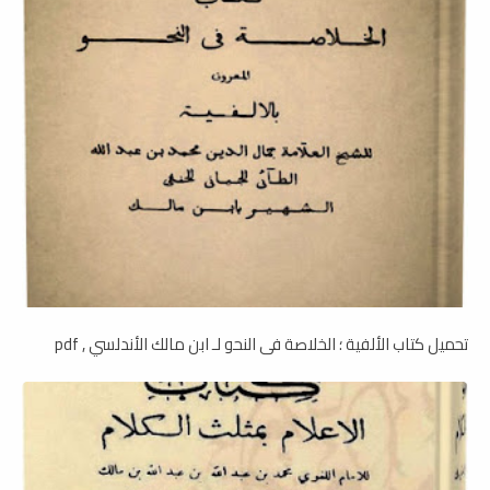
تحميل كتاب الألفية ؛ الخلاصة فى النحو لـ ابن مالك الأندلسي , pdf