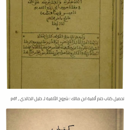
تحميل كتاب ختم ألفية ابن مالك ؛ شروح الألفية لـ خليل الخالدي , pdf