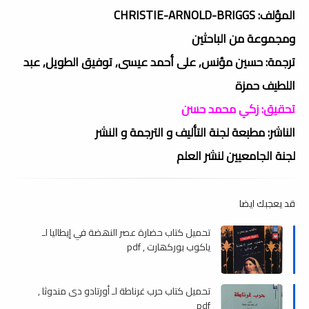
المؤلف: CHRISTIE-ARNOLD-BRIGGS
ومجموعة من الباحثين
ترجمة: حسين مؤنس, على أحمد عيسى, توفيق الطويل, عبد
اللطيف حمزة
تحقيق: زكي محمد حسن
الناشر: مطبعة لجنة التأليف و الترجمة و النشر
لجنة الجامعيين لنشر العلم
قد يعجبك ايضا
تحميل كتاب حضارة عصر النھضة في إيطاليا لـ
ياكوب بوركھارت , pdf
تحميل كتاب حرب غرناطة لـ أورتادو دى مندوثا ,
pdf