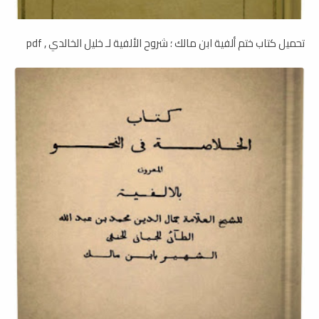
تحميل كتاب ختم ألفية ابن مالك ؛ شروح الألفية لـ خليل الخالدي , pdf