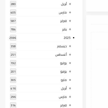
أبريل
280
مارس
405
فبراير
587
يناير
784
2025
2596
ديسمبر
358
أغسطس
251
يوليو
192
يونيو
201
مايو
305
أبريل
416
مارس
296
فبراير
314