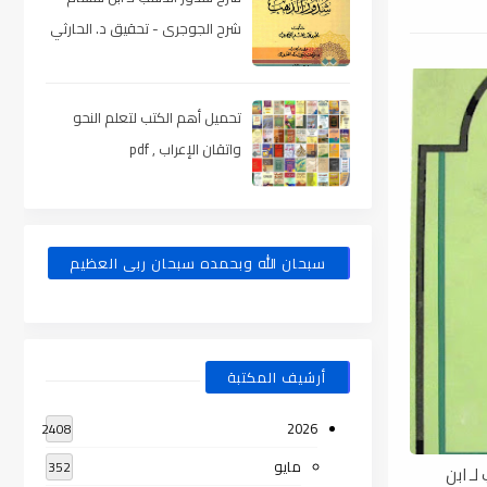
شرح الجوجرى - تحقيق د. الحارثي
، pdf
تحميل أهم الكتب لتعلم النحو
واتقان الإعراب , pdf
سبحان الله وبحمده سبحان ربى العظيم
أرشيف المكتبة
2026
2408
مايو
352
لـ ابن