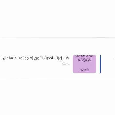
كتب إعراب الحديث النّبوي (ط جهينة) - د. سلمان ا
، pdf