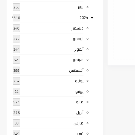
يناير
263
2024
3316
ديسمبر
240
نوفمبر
272
أكتوبر
344
سبتمبر
349
أغسطس
399
يوليو
267
يونيو
24
مايو
521
أبريل
276
مارس
50
فبراير
249