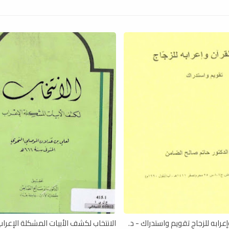
رابه للزجاج تقويم واستدراك - د.
الانتخاب لكشف الأبيات المشكلة الإعراب 