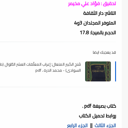
تحقيق : فؤاد علي مخيمر
التاشر: دار الثقافة
المتوفر المجلدان 3و4
الحجم بالميجا: 17.8
قد يعجبك ايضا
فَتح الكَبير المتعال؛ إعراب المعلّقات العشر الطّوال (ط
السوادي) - محمد الدرة ، pdf
كتاب بصيغة pdf .
روابط تحميل الكتاب
الجزء الثالث
||
الجزء الرابع