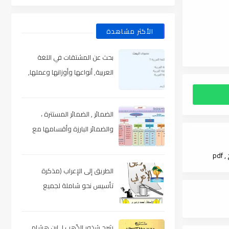
الأكثر مشاهدة
بحث عن المشتقات في اللغة
العربية, أنواعها وأوزانها وعملها,
مدعم بالأمثلة والصور , pdf
الضمائر , الضمائر المستترة ،
والضمائر البارزة وأقسامها مع
الشرح والتدريبات , شرح مبسط مع
pd
الأمثلة وتحميل pdf
الطريق إلى الإعراب (مذكرة
تأسيس نحو شاملة لجميع
المراحل) , pdf
شرح شذور الذّهب لـ ابن هشام