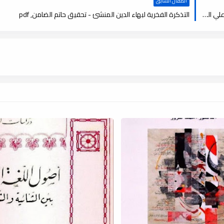
المقال السابق
الواضح في الإعلال والإبدال والتقاء الساكنين والإدغام - صلاح عبد العزيز علي السيد, pdf
التذكرة الفخرية لبهاء الدين المنشئ - تحقيق حاتم الضامن, pdf