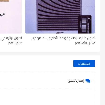
أصول كتابة البحث وقواعد التّحقيق - د. مهدى
أصول تراثية في نظ
فضل الله ، pdf
عزوز ، pdf
تعليقات
إرسال تعليق