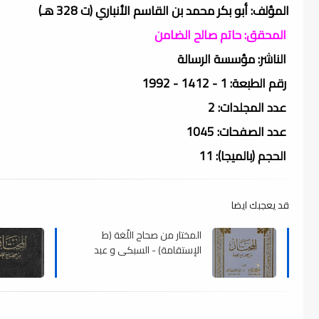
المؤلف: أبو بكر محمد بن القاسم الأنباري (ت 328 هـ)
المحقق: حاتم صالح الضامن
الناشر: مؤسسة الرسالة
رقم الطبعة: 1 - 1412 - 1992
عدد المجلدات: 2
عدد الصفحات: 1045
الحجم (بالميجا): 11
قد يعجبك ايضا
المختار من صحاح اللّغة (ط
الإستقامة) - السبكى و عبد
الحميد ، pdf