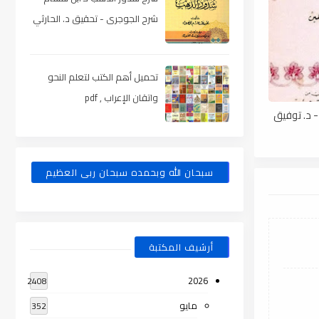
شرح الجوجرى - تحقيق د. الحارثي
، pdf
تحميل أهم الكتب لتعلم النحو
واتقان الإعراب , pdf
 - د. توفيق
سبحان الله وبحمده سبحان ربى العظيم
أرشيف المكتبة
2026
2408
مايو
352