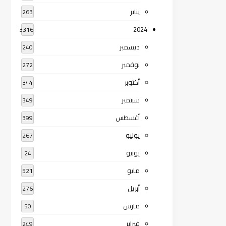
يناير
263
2024
3316
ديسمبر
240
نوفمبر
272
أكتوبر
344
سبتمبر
349
أغسطس
399
يوليو
267
يونيو
24
مايو
521
أبريل
276
مارس
50
فبراير
249