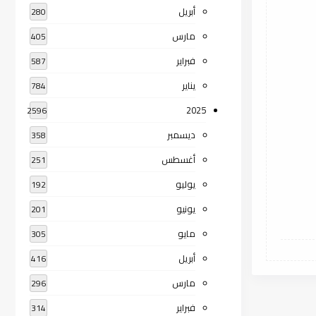
أبريل
280
مارس
405
فبراير
587
يناير
784
2025
2596
ديسمبر
358
أغسطس
251
يوليو
192
يونيو
201
مايو
305
أبريل
416
مارس
296
فبراير
314