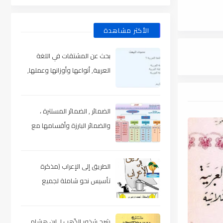
الأكثر مشاهدة
بحث عن المشتقات في اللغة
العربية, أنواعها وأوزانها وعملها,
مدعم بالأمثلة والصور , pdf
الضمائر , الضمائر المستترة ،
والضمائر البارزة وأقسامها مع
الشرح والتدريبات , شرح مبسط مع
الأمثلة وتحميل pdf
الطريق إلى الإعراب (مذكرة
تأسيس نحو شاملة لجميع
المراحل) , pdf
شرح شذور الذّهب لـ ابن هشام