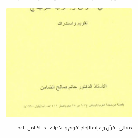
معاني القرآن وإعرابه للزجاج تقويم واستدراك - د. الضامن ، pdf