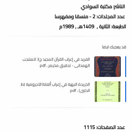
الناشر: مكتبة السوادي
عدد المجلدات: 2 - منسقا ومفهرسا
الطبعة: الثانية , 1409هـ , 1989م
قد يعجبك ايضا
الفريد في إعراب القرآن المجيد ج3 للمنتجب
الهمداني - تحقيق مخيمر ، pdf
الخريدة البهية في إعراب ألفاظ الآجرومية (ط
الحلبى) ، pdf
عدد الصفحات: 1115