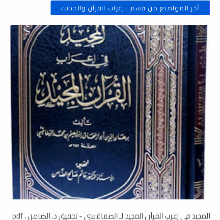
أخر المواضيع من قسم : إعراب القرآن والحديث
المجيد في إعرب القرآن المجيد لـ الصفاقسي - تحقيق د. الضامن ، pdf