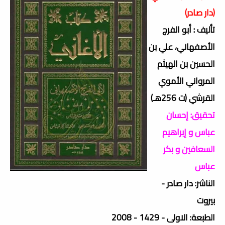
(دار صادر)
تأليف : أبو الفرج
الأصفهاني، علي بن
الحسين بن الهيثم
المرواني الأموي
القرشي (ت 256هـ)
تحقيق: إحسان
عباس و إبراهيم
السعافين و بكر
عباس
الناشر: دار صادر -
بيروت
الطبعة: الاولى - 1429 - 2008