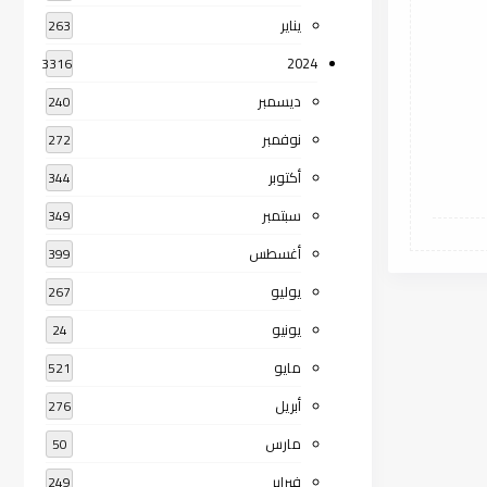
يناير
263
2024
3316
ديسمبر
240
نوفمبر
272
أكتوبر
344
سبتمبر
349
أغسطس
399
يوليو
267
يونيو
24
مايو
521
أبريل
276
مارس
50
فبراير
249