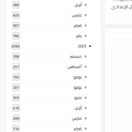
أبريل
280
ل الإعدادى
مارس
405
فبراير
587
يناير
784
2025
2596
ديسمبر
358
أغسطس
251
يوليو
192
يونيو
201
مايو
305
أبريل
416
مارس
296
فبراير
314