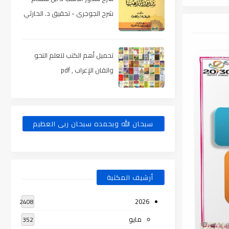
شرح الجوجرى - تحقيق د. الحارثي
، pdf
تحميل أهم الكتب لتعلم النحو
واتقان الإعراب , pdf
سبحان الله وبحمده سبحان ربى العظيم
أرشيف المكتبة
2026
2408
مايو
352