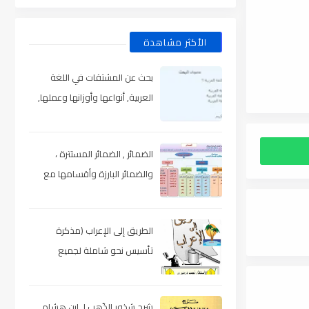
الأكثر مشاهدة
بحث عن المشتقات في اللغة
العربية, أنواعها وأوزانها وعملها,
مدعم بالأمثلة والصور , pdf
الضمائر , الضمائر المستترة ،
والضمائر البارزة وأقسامها مع
الشرح والتدريبات , شرح مبسط مع
الأمثلة وتحميل pdf
الطريق إلى الإعراب (مذكرة
تأسيس نحو شاملة لجميع
المراحل) , pdf
شرح شذور الذّهب لـ ابن هشام