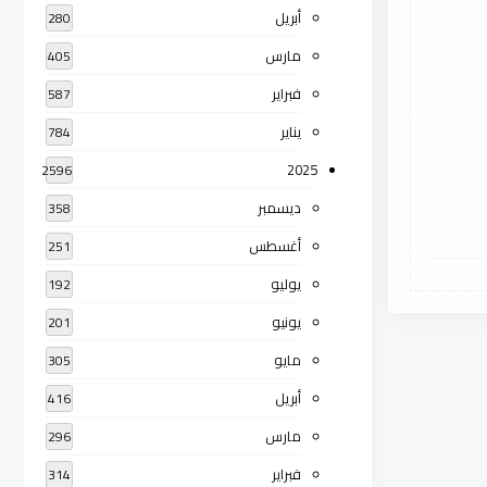
أبريل
280
مارس
405
فبراير
587
يناير
784
2025
2596
ديسمبر
358
أغسطس
251
يوليو
192
يونيو
201
مايو
305
أبريل
416
مارس
296
فبراير
314