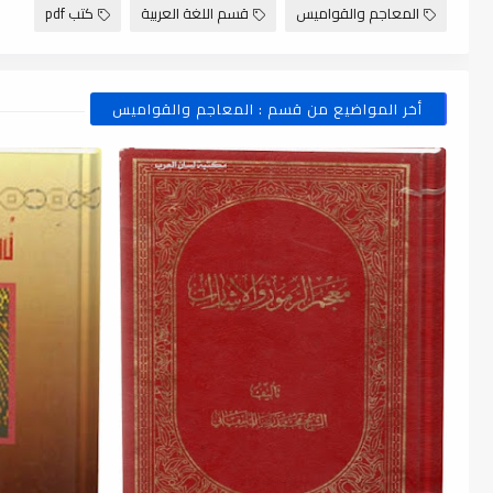
المعاجم والقواميس
قسم اللغة العربية
كتب pdf
أخر المواضيع من قسم : المعاجم والقواميس