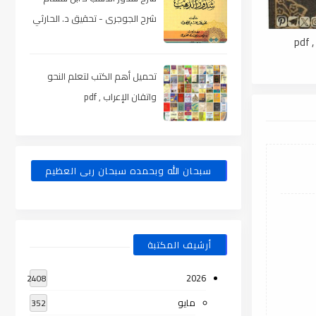
شرح الجوجرى - تحقيق د. الحارثي
، pdf
p
تحميل أهم الكتب لتعلم النحو
واتقان الإعراب , pdf
سبحان الله وبحمده سبحان ربى العظيم
أرشيف المكتبة
2026
2408
مايو
352