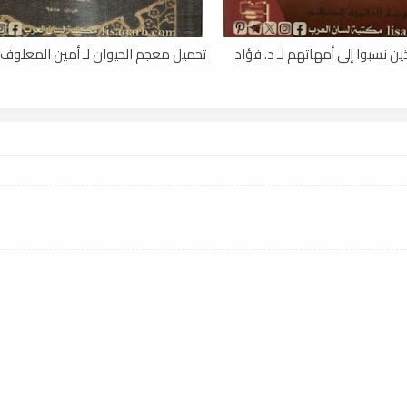
ن نسبوا إلى أمهاتهم لـ د. فؤاد
تحميل معجم الحيوان لـ أمين المعلوف , df