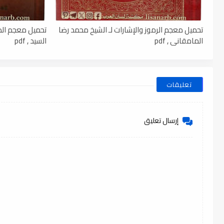
تحميل معجم الرموز والإشارات لـ الشيخ محمد رضا
تحميل معجم الذي
المامقاني , pdf
السيد , pdf
تعليقات
إرسال تعليق