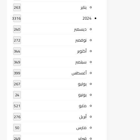
يناير
263
2024
3316
ديسمبر
240
نوفمبر
272
أكتوبر
344
سبتمبر
349
أغسطس
399
يوليو
267
يونيو
24
مايو
521
أبريل
276
مارس
50
فبراير
249