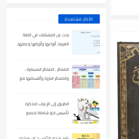
الأكثر مشاهدة
بحث عن المشتقات في اللغة
العربية, أنواعها وأوزانها وعملها,
مدعم بالأمثلة والصور , pdf
الضمائر , الضمائر المستترة ،
والضمائر البارزة وأقسامها مع
الشرح والتدريبات , شرح مبسط مع
الأمثلة وتحميل pdf
الطريق إلى الإعراب (مذكرة
تأسيس نحو شاملة لجميع
المراحل) , pdf
شرح شذور الذّهب لـ ابن هشام