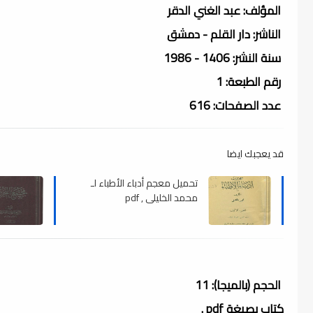
المؤلف: عبد الغني الدقر
الناشر: دار القلم - دمشق
سنة النشر: 1406 - 1986
رقم الطبعة: 1
عدد الصفحات: 616
قد يعجبك ايضا
تحميل معجم أدباء الأطباء لـ
محمد الخليلي , pdf
الحجم (بالميجا): 11
كتاب بصيغة pdf .