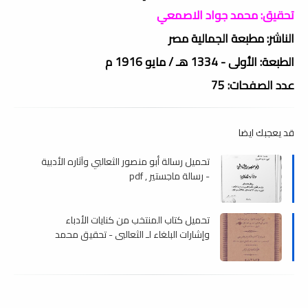
تحقيق: محمد جواد الاصمعي
الناشر: مطبعة الجمالية مصر
الطبعة: الأولى - 1334 هـ / مايو 1916 م
عدد الصفحات: 75
قد يعجبك ايضا
تحميل رسالة أبو منصور الثعالبي وآثاره الأدبية
- رسالة ماجستير , pdf
تحميل كتاب المنتخب من كنايات الأدباء
وإشارات البلغاء لـ الثعالبي - تحقيق محمد
النعسانى , pdf