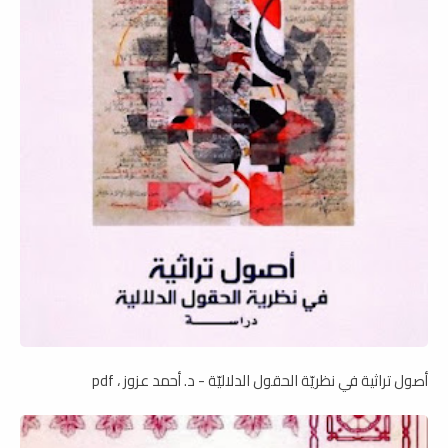
أصول تراثية في نظريّة الحقول الدلاليّة - د. أحمد عزوز ، pdf