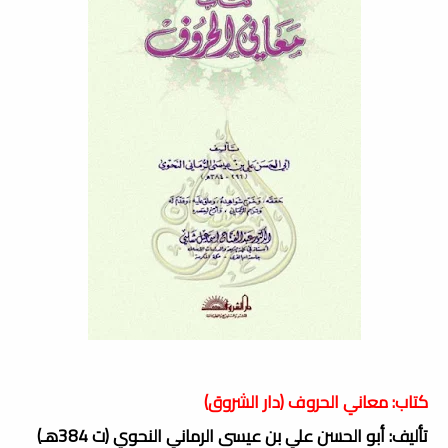
كتاب: معاني الحروف (دار الشروق)
تأليف: أبو الحسن علي بن عيسى الرماني النحوي (ت 384هـ)