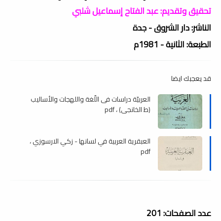
تحقيق وتقديم: عبد الفتاح إسماعيل شلبي
الناشر: دار الشروق - جدة
الطبعة: الثانية - 1981م
قد يعجبك ايضا
العربيّة دراسات فى اللّغة واللهجات والأساليب
(ط الخانجى) ، pdf
العبقرية العربية في لسانها - زكي الارسوزي ،
pdf
عدد الصفحات: 201