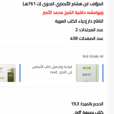
المؤلف: ابن هشام الأنصاري النحوى (ت 761هـ)
وبهامشه: حاشية الشيخ محمد الأمير
الناشر: دار إحياء الكتب العربية
عدد المجلدات: 2
عدد الصفحات: 438
قد يعجبك ايضا
قراءة وتحميل كتاب الأساس
في النحو , read
الحجم بالميجا: 19.3
كتاب بصيغة pdf .