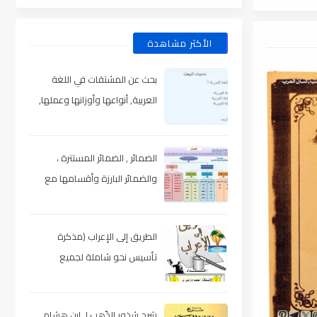
الأكثر مشاهدة
بحث عن المشتقات في اللغة
العربية, أنواعها وأوزانها وعملها,
مدعم بالأمثلة والصور , pdf
الضمائر , الضمائر المستترة ،
والضمائر البارزة وأقسامها مع
الشرح والتدريبات , شرح مبسط مع
الأمثلة وتحميل pdf
الطريق إلى الإعراب (مذكرة
تأسيس نحو شاملة لجميع
المراحل) , pdf
شرح شذور الذّهب لـ ابن هشام