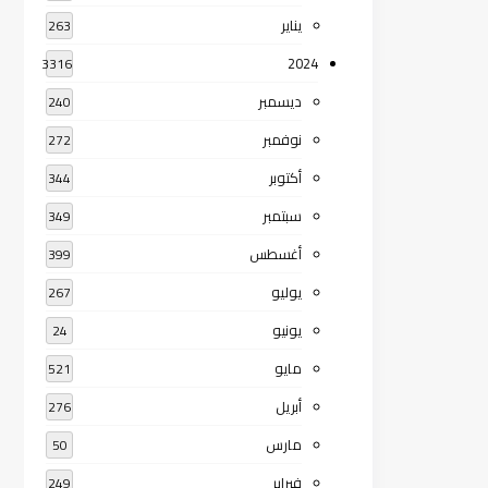
يناير
263
2024
3316
ديسمبر
240
نوفمبر
272
أكتوبر
344
سبتمبر
349
أغسطس
399
يوليو
267
يونيو
24
مايو
521
أبريل
276
مارس
50
فبراير
249