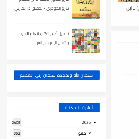
لـ ابن
شرح الجوجرى - تحقيق د. الحارثي
، pdf
تحميل أهم الكتب لتعلم النحو
واتقان الإعراب , pdf
سبحان الله وبحمده سبحان ربى العظيم
أرشيف المكتبة
2026
2408
مايو
352