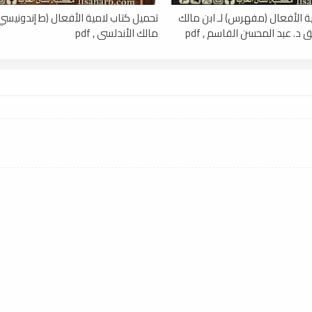
ة الأفعال (مفهرس) لـ ابن مالك
تحميل كتاب لامية الأفعال (ط إندونيسي) 
 د. عبد المحسن القاسم , pdf
مالك الأندلسي , pdf