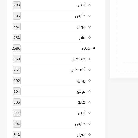
أبريل
280
مارس
405
فبراير
587
يناير
784
2025
2596
ديسمبر
358
أغسطس
251
يوليو
192
يونيو
201
مايو
305
أبريل
416
مارس
296
فبراير
314