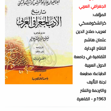
الجغرافي العربي
المؤلف:
كراتشكوفسكي
تعريب: صلاح الدين
عثمان هاشم
الناشر: الإدارة
الثقافية في جامعة
الدول العربية
الطباعة: مطبعة
لجنة التأليف
والترجمة والنشر
1963م - القاهرة