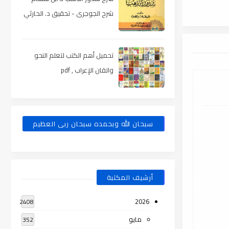
شرح الجوجرى - تحقيق د. الحارثي
، pdf
تحميل أهم الكتب لتعلم النحو
واتقان الإعراب , pdf
سبحان الله وبحمده سبحان ربى العظيم
أرشيف المكتبة
2026
2408
مايو
352