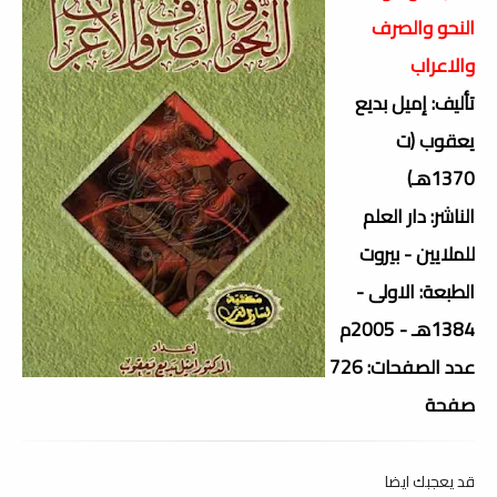
النحو والصرف
والاعراب
تأليف: إميل بديع
يعقوب (ت
1370هـ)
الناشر: دار العلم
للملايين - بيروت
الطبعة: الاولى -
1384هـ - 2005م
عدد الصفحات: 726
صفحة
قد يعجبك ايضا