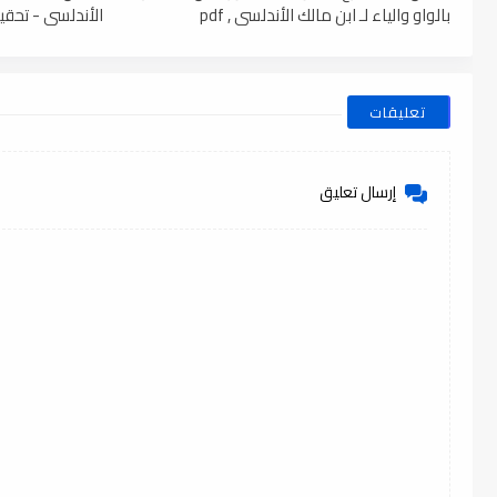
بالواو والياء لـ ابن مالك الأندلسي , pdf
الأندلسي - تحقيق
تعليقات
إرسال تعليق