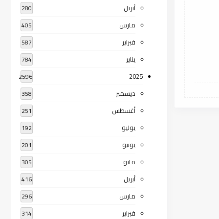
أبريل
280
مارس
405
فبراير
587
يناير
784
2025
2596
ديسمبر
358
أغسطس
251
يوليو
192
يونيو
201
مايو
305
أبريل
416
مارس
296
فبراير
314