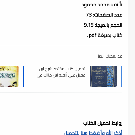
تأليف: محمد محمود
عدد الصفحات: 73
الحجم بالميجا: 9.15
كتاب بصيغة pdf .
قد يعجبك ايضا
تحميل كتاب مختصر شرح ابن
عقيل على ألفية ابن مالك في
النحو (ط عالم الكتب) , pdf
روابط تحميل الكتاب
أذكر الله وأضغط هنا للتحميل