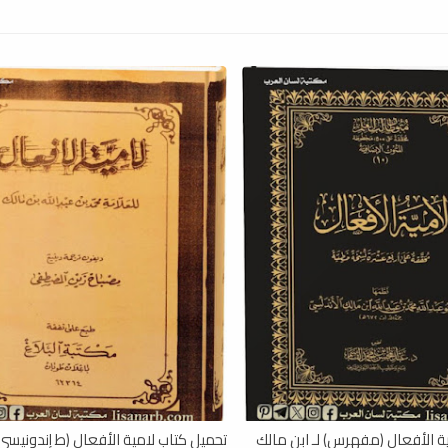
ة الأفعال (مفهرس) لـ ابن مالك
تحميل كتاب لامية الأفعال (ط إندونيسي) 