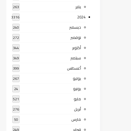
يناير
263
2024
3316
ديسمبر
240
نوفمبر
272
أكتوبر
344
سبتمبر
349
أغسطس
399
يوليو
267
يونيو
24
مايو
521
أبريل
276
مارس
50
فبراير
249