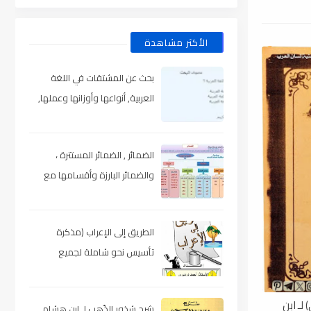
الأكثر مشاهدة
بحث عن المشتقات في اللغة
العربية, أنواعها وأوزانها وعملها,
مدعم بالأمثلة والصور , pdf
الضمائر , الضمائر المستترة ،
والضمائر البارزة وأقسامها مع
الشرح والتدريبات , شرح مبسط مع
الأمثلة وتحميل pdf
الطريق إلى الإعراب (مذكرة
تأسيس نحو شاملة لجميع
المراحل) , pdf
لـ ابن
شرح شذور الذّهب لـ ابن هشام