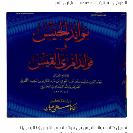
الطوفي - تحقيق د. مصطفى عليان , pdf
تحميل كتاب موائد الحيس في فوائد امرئ القيس (ط الوعى) لـ