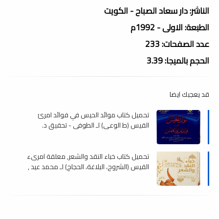
الناشر: دار سعاد الصباح - الكويت
الطبعة: الاولى - 1992م
عدد الصفحات: 233
الحجم بالميجا: 3.39
قد يعجبك ايضا
تحميل كتاب موائد الحيس في فوائد امرئ
القيس (ط الوعى) لـ الطوفي - تحقيق د.
مصطفى عليان , pdf
تحميل كتاب خباء النقد والشعر, معلقة امرىء
القيس (الشروح، البلاغة، الحجاج) لـ محمد عيد ,
pdf