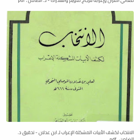
معاني القرآن وإعرابه للزجاج تقويم واستدراك - د. الضامن ، pdf
الانتخاب لكشف الأبيات المشكلة الإعراب لـ ابن عدلان - تحقيق د.
الضامن ، pdf