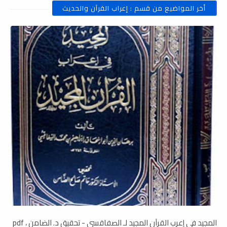
أخر المواضيع من قسم : إعراب القرآن والحديث
المجيد في إعرب القرآن المجيد لـ الصفاقسي - تحقيق د. الضامن ، pdf