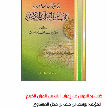
كتاب: رد البهتان عن إعراب آيات من القرآن الكريم
المؤلف: يوسف بن خلف بن محل العيساوي