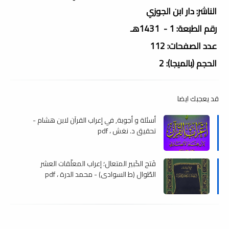
الناشر: دار ابن الجوزي
رقم الطبعة: 1 - 1431هـ
عدد الصفحات: 112
الحجم (بالميجا): 2
قد يعجبك ايضا
أسئلة و أجوبة, في إعراب القرآن لابن هشام -
تحقيق د. نغش ، pdf
فَتح الكَبير المتعال؛ إعراب المعلّقات العشر
الطّوال (ط السوادي) - محمد الدرة ، pdf