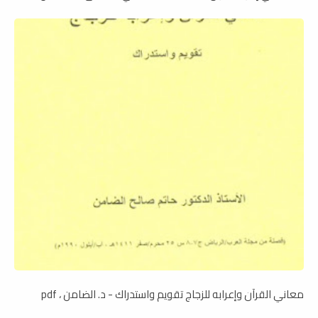
معاني القرآن وإعرابه للزجاج تقويم واستدراك - د. الضامن ، pdf