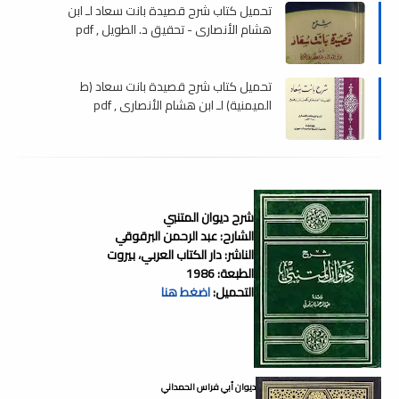
تحميل كتاب شرح قصيدة بانت سعاد لـ ابن
هشام الأنصاري - تحقيق د. الطويل , pdf
تحميل كتاب شرح قصيدة بانت سعاد (ط
الميمنية) لـ ابن هشام الأنصاري , pdf
شرح ديوان المتنبي
الشارح: عبد الرحمن البرقوقي
الناشر: دار الكتاب العربي، بيروت
الطبعة: 1986
التحميل:
اضغط هنا
ديوان أبي فراس الحمداني