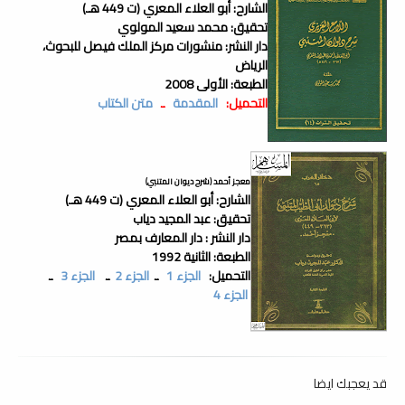
الشارح: أبو العلاء المعري (ت 449 هـ)
تحقيق: محمد سعيد المولوي
دار النشر: منشورات مركز الملك فيصل للبحوث،
الرياض
الطبعة: الأولى 2008
التحميل:
المقدمة
ـ
متن الكتاب
معجز أحمد (شرح ديوان المتنبي)
الشارح: أبو العلاء المعري (ت 449 هـ)
تحقيق: عبد المجيد دياب
دار النشر : دار المعارف بمصر
الطبعة: الثانية 1992
التحميل:
الجزء 1
ـ
الجزء 2
ـ
الجزء 3
ـ
الجزء 4
قد يعجبك ايضا