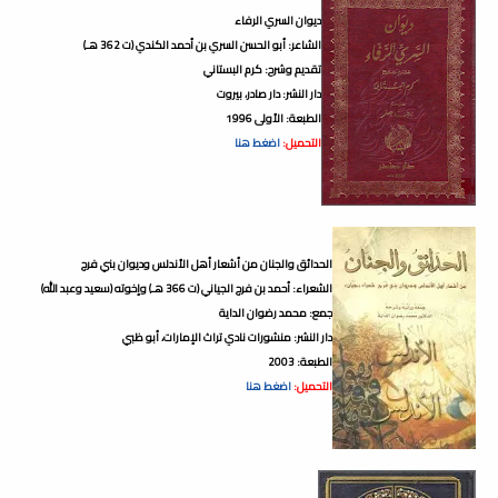
ديوان السري الرفاء
الشاعر: أبو الحسن السري بن أحمد الكندي (ت 362 هـ)
تقديم وشرح: كرم البستاني
دار النشر: دار صادر، بيروت
الطبعة: الأولى 1996
التحميل:
اضغط هنا
الحدائق والجنان من أشعار أهل الأندلس وديوان بني فرج
الشعراء: أحمد بن فرج الجياني (ت 366 هـ) وإخوته (سعيد وعبد الله)
جمع: محمد رضوان الداية
دار النشر: منشورات نادي تراث الإمارات، أبو ظبي
الطبعة: 2003
التحميل:
اضغط هنا