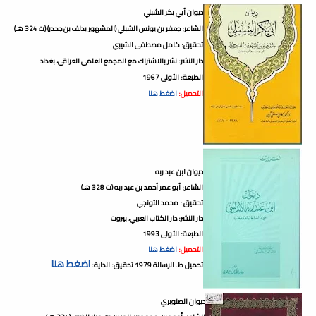
ديوان أبي بكر الشبلي
الشاعر: جعفر بن يونس الشبلي (المشهور بدلف بن جحدر) (ت 324 هـ)
تحقيق: كامل مصطفى الشيبي
دار النشر: نشر بالاشتراك مع المجمع العلمي العراقي، بغداد
الطبعة: الأولى 1967
التحميل:
اضغط هنا
ديوان ابن عبد ربه
الشاعر: أبو عمر أحمد بن عبد ربه (ت 328 هـ)
تحقيق : محمد التونجي
دار النشر: دار الكتاب العربي، بيروت
الطبعة: الأولى 1993
التحميل:
اضغط هنا
اضغط هنا
تحميل ط. الرسالة 1979 تحقيق: الداية:
ديوان الصنوبري