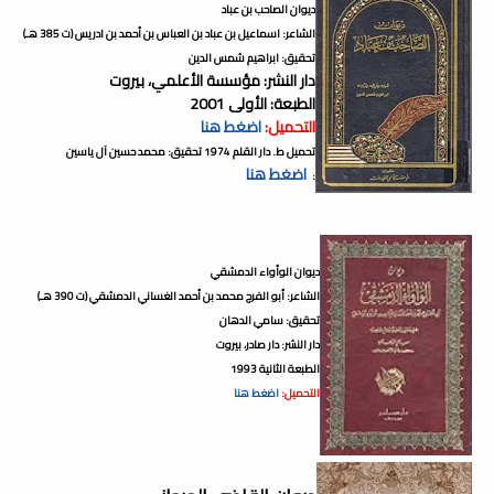
ديوان الصاحب بن عباد
الشاعر: اسماعيل بن عباد بن العباس بن أحمد بن ادريس (ت 385 هـ)
تحقيق: ابراهيم شمس الدين
دار النشر: مؤسسة الأعلمي، بيروت
الطبعة: الأولى 2001
التحميل:
اضغط هنا
تحميل ط. دار القلم 1974 تحقيق: محمد حسين آل ياسين
اضغط هنا
:
ديوان الوأواء الدمشقي
الشاعر: أبو الفرج محمد بن أحمد الغساني الدمشقي (ت 390 هـ)
تحقيق: سامي الدهان
دار النشر: دار صادر، بيروت
الطبعة الثانية 1993
التحميل:
اضغط هنا