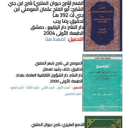
الفسر (شرح ديوان المتنبي) شرح ابن جني
الشارح: أبو الفتح عثمان الموصلي ابن
جني (ت 392 هـ)
تحقيق: رضا رجب
دار النشر: دار الينابيع ، دمشق
الطبعة: الأولى 2004
التحميل:
اضغط هنا
الموضح في شرح شعر المتنبي
تحقيق: خلف رشيد نعمان
دار النشر: دار الشؤون الثقافية العامة، بغداد
الطبعة: الأولى 2000
التحميل:
الجزء الأول
الجزء الثاني
الجزء الثالث
الجزء الرابع
الجزء الخامس
اللامع العزيزي: شرح ديوان المتنبي