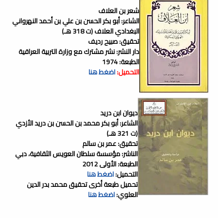
شعر بن العلاف
الشاعر: أبو بكر الحسن بن علي بن أحمد النهرواني
البغدادي العلاف (ت 318 هـ)
تحقيق: صبيح رديف
دار النشر: نشر مشترك مع وزارة التربية العراقية
الطبعة: 1974
التحميل:
اضغط هنا
ديوان ابن دريد
الشاعر: أبو بكر محمد بن الحسن بن دريد الأزدي
(ت 321 هـ)
تحقيق: عمر بن سالم
الناشر: مؤسسة سلطان العويس الثقافية، دبي
الطبعة: الأولى 2012
التحميل:
اضغط هنا
تحميل طبعة أخرى تحقيق محمد بدر الدين
العلوي:
اضغط هنا