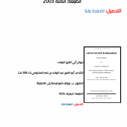
الطبعة: الثالثة 2003
التحميل:
اضغط هنا
ديوان أبي الفرج الببغاء
الشاعر: أبو الفرج عبد الواحد بن نصر المخزومي (ت 398 هـ)
تحقيق: ب. وولف (مع ترجمة إلى اللاتينية)
الطبعة: لايبزيك 1834
التحميل:
اضغط هنا