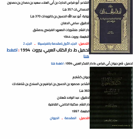
الشاعر: أبو فراس الحارث بن أبي العلاء سعيد بن حمدان بن حمدون
الحمداني (ت 357 هـ)
رواية: أبو عبد الله الحسين بن خالويه (ت 370 هـ)
تحقيق: سامي الدهان
دار النشر: منشورات المعهد الفرنسي بدمشق
الطبعة: بيروت 1944
التحميل:
الجزء الأول (مقدمة بالفرنسية)
ـ
الجزء 2
تحميل ط. دار الكتاب العربي، بيروت
1994
:
اضغط
هنا
تحميل: شرح ديوان أبي فراس، ط دار الفكر العربي 1994:
اضغط هنا
ديوان كشاجم
الشاعر: محمود بن الحسين بن ابراهيم بن السندي بن شاهك (ت
360 هـ)
تحقيق: عبد الواحد شعلان
دار النشر: مكتبة الخانجي، القاهرة
الطبعة: 1997
التحميل:
المقدمة
ـ
الديوان