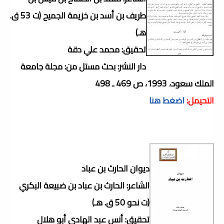
طريف بن أسد بن خزيمة الجميح (ت 53 ق.
هـ)
تحقيق: محمد علي دقة
دار النشر: بحث مستل من: مجلة جامعة
الملك سعود، 1993، ص 469 ـ 498
التحيمل:
اضغط هنا
ديوان الحارث بن عباد
الشاعر: الحارث بن عباد بن ضبيعة البكري
(ت نحو 50 ق. هـ)
تحقيق: أنس عبد الهادي أبو هلال