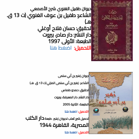
ديوان طفيل الغنوي شرح الأصمعي
الشاعر: طفيل بن عوف الغنوي (ت 13 ق.
هـ)
تحقيق: حسان فلاح أوغلي
دار النشر: دار صادر، بيروت
الطبعة: الأولى 1997
التحميل:
اضغط هنا
ديوان زهير بن أبي سلمى
الشاعر: زهير بن أبي سلمى المزني (ت 13 ق. هـ)
تحقيق: حمدو طماس
دار النشر: دار المعرفة، بيروت
الطبعة: الثانية 2005
التحميل:
اضغط هنا
دار الكتب
تحميل شرح ثعلب لديوان زهير. طبعة
المصرية، القاهرة
1944
التحميل:
اضغط هنا