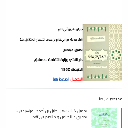
ديوان بشر بن أبي خازم
الشاعر: بشر بن أبي خازم بن عوف الأسدي (ت 32 ق. هـ)
تحقيق: عزة حسن
دار النشر: وزارة الثقافة ، دمشق
الطبعة: 1960
التحميل:
اضغط هنا
قد يعجبك ايضا
تحميل كتاب شعر الخليل بن أحمد الفراهيدي -
تحقيق د. الضامن و د.الحيدري , pdf