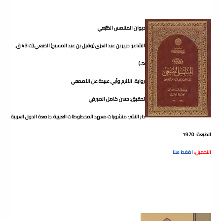
ديوان المتلمس الضُّبَعي
الشاعر: جرير بن عبد العزى (وقيل بن عبد المسيح) الضبعي (ت 43 ق.
هـ)
رواية: الأثرم وأبي عبيدة عن الأصمعي
تحقيق: حسن كامل الصيرفي
دار النشر: منشورات معهد المخطوطات العربية، جامعة الدول العربية
الطبعة: 1970
التحميل:
اضغط هنا