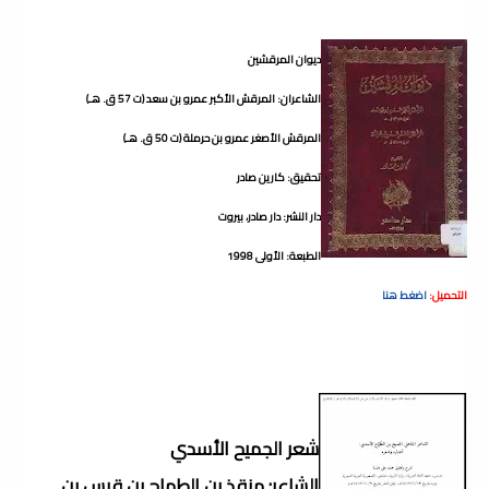
ديوان المرقشين
الشاعران: المرقش الأكبر عمرو بن سعد (ت 57 ق. هـ)
المرقش الأصغر عمرو بن حرملة (ت 50 ق. هـ)
تحقيق: كارين صادر
دار النشر: دار صادر، بيروت
الطبعة: الأولى 1998
التحميل:
اضغط هنا
شعر الجميح الأسدي
الشاعر: منقذ بن الطماح بن قيس بن