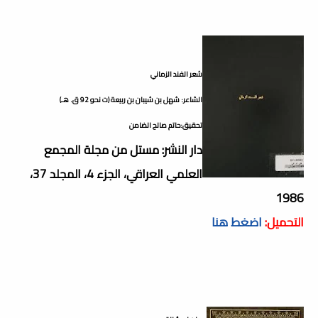
شعر الفند الزماني
الشاعر: شهل بن شيبان بن ربيعة (ت نحو 92 ق. هـ)
تحقيق:حاتم صالح الضامن
دار النشر: مستل من مجلة المجمع
العلمي العراقي، الجزء 4، المجلد 37،
1986
التحميل:
اضغط هنا