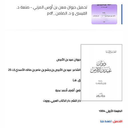
تحميل ديوان معن بن أوس المزني - صنعة د.
القيسي و د. الضامن , pdf
ديوان عبيد بن الأبرص
الشاعر: عبيد بن الأبرص بن جشم بن عامر بن مالك الأسدي (ت 25
ق. هـ)
شرح: أشرف أحمد عدرة
دار النشر: دار الكتاب العربي، بيروت
الطبعة الأولى 1994
التحميل:
اضغط هنا