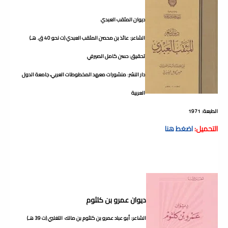
ديوان المثقب العبدي
الشاعر: عائذ بن محصن المثقب العبدي (ت نحو 40 ق. هـ)
تحقيق: حسن كامل الصيرفي
دار النشر: منشورات معهد المخطوطات العربي، جامعة الدول
العربية
الطبعة: 1971
التحميل:
اضغط هنا
ديوان عمرو بن كلثوم
الشاعر: أبو عباد عمرو بن كلثوم بن مالك التغلبي (ت 39 هـ)