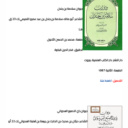
ديوان سلامة بن جندل
الشاعر: أبو مالك سلامة بن جندل بن عبد عمرو التميمي (ت 23 ق.
هـ)
صنعة: محمد بن الحسن الأحول
تحقيق: فخر الدين قباوة
دار النشر: دار الكتب العلمية، بيروت
الطبعة: الثانية 1987
التحميل:
اضغط هنا
ديوان ذي الاصبع العدواني
الشاعر: حرثان بن محرث بن الحارث بن ربيعة بن ثعلبة العدواني (ت 22 أو