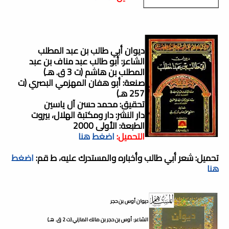
ديوان أبي طالب بن عبد المطلب
الشاعر: أبو طالب عبد مناف بن عبد
المطلب بن هاشم (ت 3 ق. هـ)
صنعة: أبو هفان المهزمي البصري (ت
257 هـ)
تحقيق: محمد حسن آل ياسين
دار النشر: دار ومكتبة الهلال، بيروت
الطبعة: الأولى 2000
التحميل:
اضغط هنا
تحميل: شعر أبي طالب وأخباره والمستدرك عليه، ط قم:
اضغط
هنا
ديوان أوس بن حجر
الشاعر: أوس بن حجر بن مالك المازني (ت 2 ق. هـ)