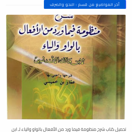
أخر المواضيع من قسم : النحو والصرف
تحميل كتاب شرح منظومة فيما ورد من الأفعال بالواو والياء لـ ابن