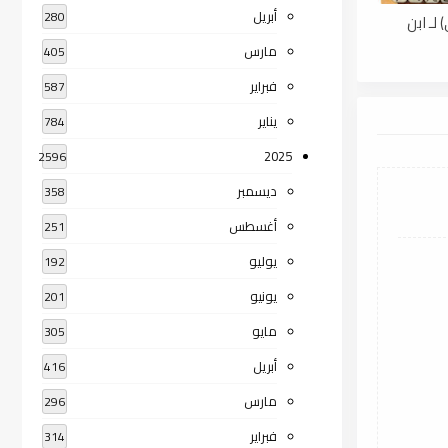
أبريل
280
لـ ابن
مارس
405
فبراير
587
يناير
784
2025
2596
ديسمبر
358
أغسطس
251
يوليو
192
يونيو
201
مايو
305
أبريل
416
مارس
296
فبراير
314