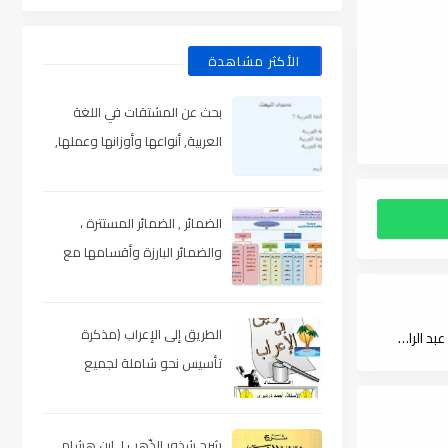
الأكثر مشاهدة
بحث عن المشتقات في اللغة
العربية, أنواعها وأوزانها وعملها,
مدعم بالأمثلة والصور , pdf
الضمائر , الضمائر المستترة ،
والضمائر البارزة وأقسامها مع
الشرح والتدريبات , شرح مبسط مع
الأمثلة وتحميل pdf
الطريق إلى الإعراب (مذكرة
شرح نكت ابن هشام الأنصاري من قواعد الإعراب لابن جماعة - تحقيق عبد الراضي , pdf
تأسيس نحو شاملة لجميع
المراحل) , pdf
شرح شذور الذّهب لـ ابن هشام