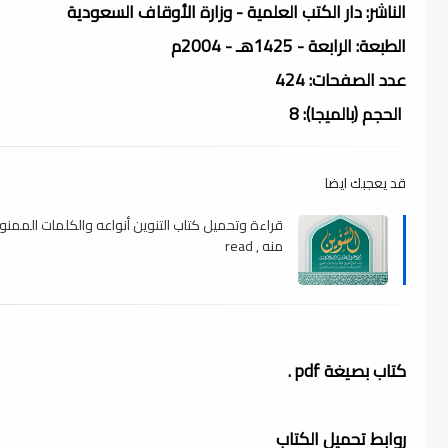
الناشر: دار الكتب العلمية - وزارة الأوقاف السعودية
الطبعة: الرابعة - 1425هـ - 2004م
عدد الصفحات: 424
الحجم (بالميجا): 8
قد يعجبك ايضا
قراءة وتحميل كتاب التنوين أنواعه والكلمات الممنو
منه , read
كتاب بصيغة pdf .
روابط تحميل الكتاب