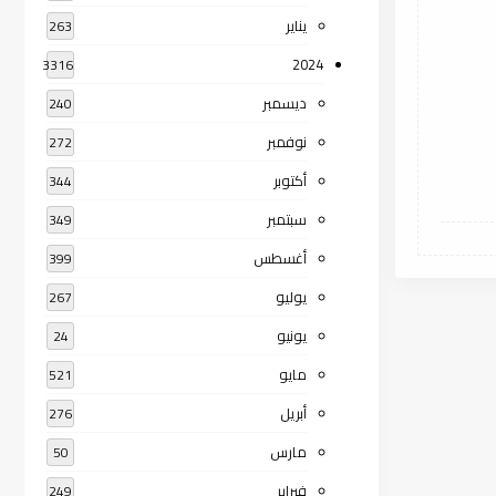
يناير
263
2024
3316
ديسمبر
240
نوفمبر
272
أكتوبر
344
سبتمبر
349
أغسطس
399
يوليو
267
يونيو
24
مايو
521
أبريل
276
مارس
50
فبراير
249