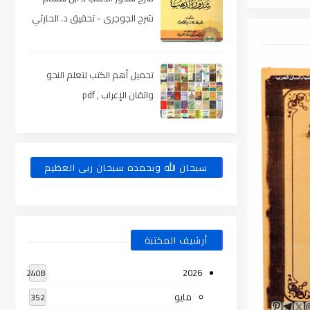
شرح الجوجرى - تحقيق د. الحارثي
، pdf
تحميل أهم الكتب لتعلم النحو
واتقان الإعراب , pdf
سبحان الله وبحمده سبحان ربى العظيم
أرشيف المكتبة
2026
2408
مايو
352