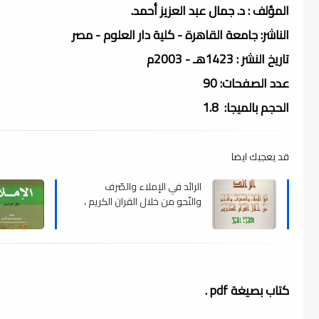
المؤلف : د. جمال عبد العزيز أحمد.
الناشر: جامعة القاهرة - كلية دار العلوم - مصر
تاريخ النشر : 1423هـ - 2003م
عدد الصفحات: 90
الحجم بالميجا: 1.8
قد يعجبك ايضا
الرائد في الإملاء والصّرف
والنّحو من خلال القران الكريم ،
pdf
كتاب بصيغة pdf .