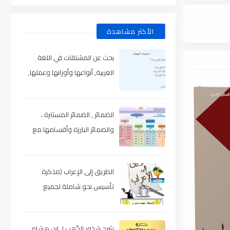
الأكثر مشاهدة
بحث عن المشتقات في اللغة
العربية, أنواعها وأوزانها وعملها,
مدعم بالأمثلة والصور , pdf
الضمائر , الضمائر المستترة ،
والضمائر البارزة وأقسامها مع
الشرح والتدريبات , شرح مبسط مع
الأمثلة وتحميل pdf
الطريق إلى الإعراب (مذكرة
تأسيس نحو شاملة لجميع
المراحل) , pdf
شرح شذور الذّهب لـ ابن هشام