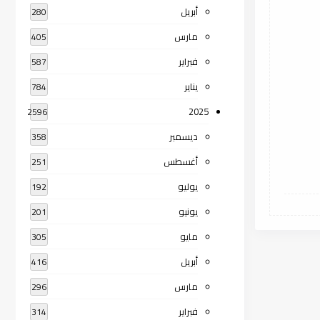
أبريل
280
مارس
405
فبراير
587
يناير
784
2025
2596
ديسمبر
358
أغسطس
251
يوليو
192
يونيو
201
مايو
305
أبريل
416
مارس
296
فبراير
314