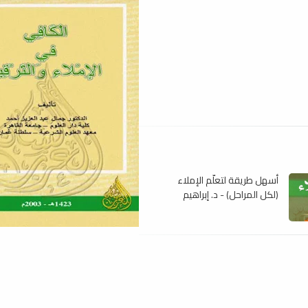
أسهل طريقة لتعلّم الإملاء
(لكل المراحل) - د. إبراهيم
شمس الدين ، pdf