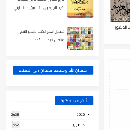
شرح الجوجرى - تحقيق د. الحارثي
، pdf
 الدكتور
تحميل أهم الكتب لتعلم النحو
واتقان الإعراب , pdf
سبحان الله وبحمده سبحان ربى العظيم
أرشيف المكتبة
2026
2408
مايو
352