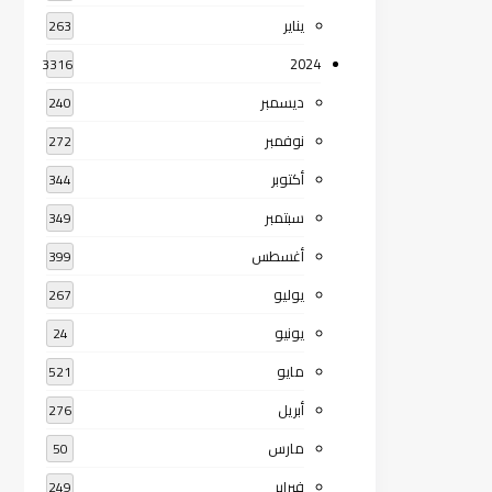
يناير
263
2024
3316
ديسمبر
240
نوفمبر
272
أكتوبر
344
سبتمبر
349
أغسطس
399
يوليو
267
يونيو
24
مايو
521
أبريل
276
مارس
50
فبراير
249