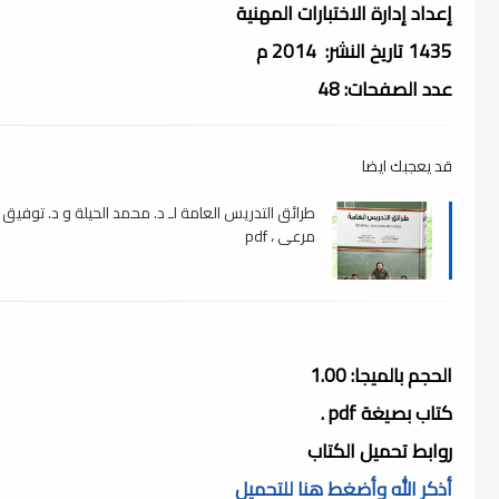
إعداد إدارة الاختبارات المهنية
1435 تاريخ النشر: 2014 م
عدد الصفحات: 48
قد يعجبك ايضا
طرائق التدريس العامة لـ د. محمد الحيلة و د. توفيق
مرعي ، pdf
الحجم بالميجا: 1.00
كتاب بصيغة pdf .
روابط تحميل الكتاب
أذكر الله وأضغط هنا للتحميل