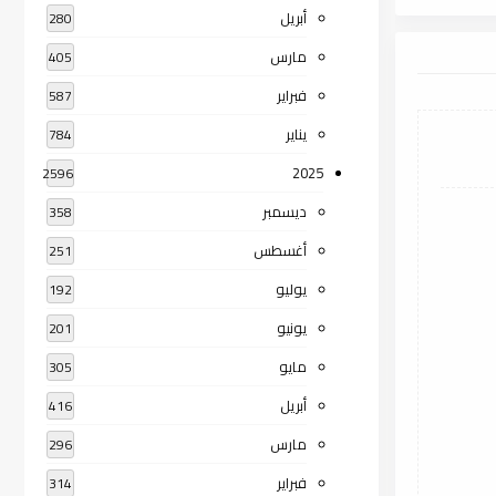
أبريل
280
مارس
405
فبراير
587
يناير
784
2025
2596
ديسمبر
358
أغسطس
251
يوليو
192
يونيو
201
مايو
305
أبريل
416
مارس
296
فبراير
314