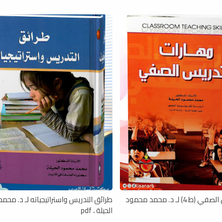
مهارات التدريس الصفي (ط 4) لـ د. محمد محمود
طرائق التدريس واستراتيجياته لـ د. مح
الحيلة ، pdf