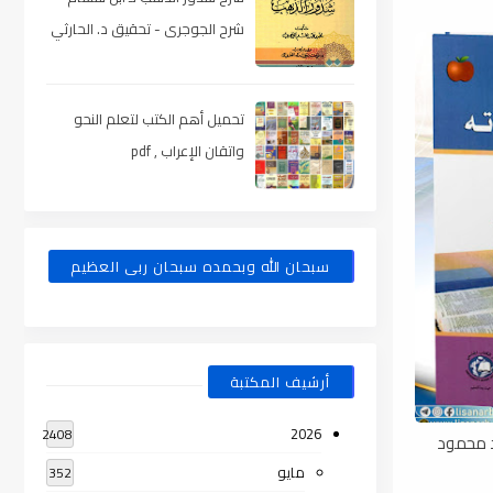
شرح الجوجرى - تحقيق د. الحارثي
، pdf
تحميل أهم الكتب لتعلم النحو
واتقان الإعراب , pdf
سبحان الله وبحمده سبحان ربى العظيم
أرشيف المكتبة
2026
2408
مد محمود
مايو
352