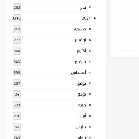
يناير
263
2024
3316
ديسمبر
240
نوفمبر
272
أكتوبر
344
سبتمبر
349
أغسطس
399
يوليو
267
يونيو
24
مايو
521
أبريل
276
مارس
50
فبراير
249