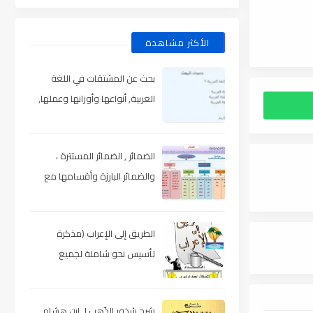
الأكثر مشاهدة
بحث عن المشتقات في اللغة
العربية, أنواعها وأوزانها وعملها,
مدعم بالأمثلة والصور , pdf
الضمائر , الضمائر المستترة ،
والضمائر البارزة وأقسامها مع
الشرح والتدريبات , شرح مبسط مع
الأمثلة وتحميل pdf
الطريق إلى الإعراب (مذكرة
تأسيس نحو شاملة لجميع
المراحل) , pdf
شرح شذور الذّهب لـ ابن هشام