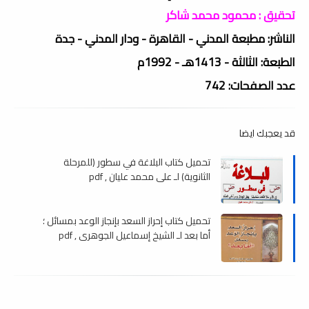
تحقيق : محمود محمد شاكر
الناشر: مطبعة المدني - القاهرة - ودار المدني - جدة
الطبعة: الثالثة - 1413هـ - 1992م
عدد الصفحات: 742
قد يعجبك ايضا
تحميل كتاب البلاغة في سطور (للمرحلة
الثانوية) لـ علي محمد عليان , pdf
تحميل كتاب إحراز السعد بإنجاز الوعد بمسائل ؛
أما بعد لـ الشيخ إسماعيل الجوهري , pdf