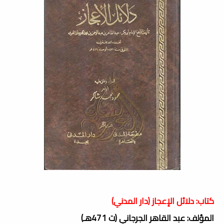
كتاب: دلائل الإعجاز (دار المدني)
المؤلف: عبد القاهر الجرجاني (ت 471هـ)