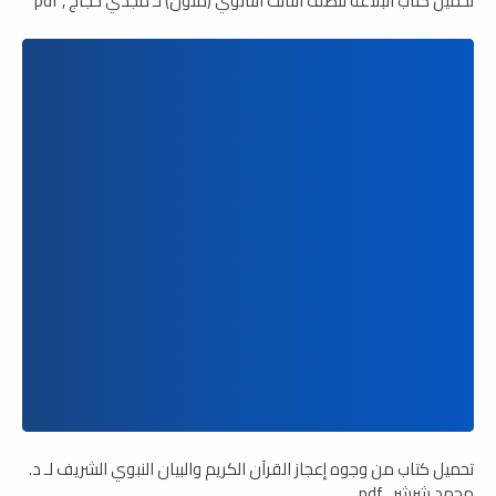
تحميل كتاب البلاغة للصف الثالث الثانوي (ملون) لـ مجدي حجاج , pdf
تحميل كتاب من وجوه إعجاز القرآن الكريم والبيان النبوي الشريف لـ د.
محمد شرشر , pdf