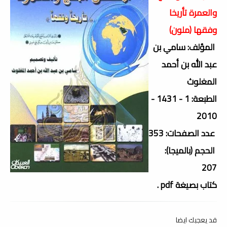
والعمرة تأريخا
وفقها (ملون)
المؤلف: سامي بن
عبد الله بن أحمد
المغلوث
الطبعة: 1 - 1431 -
2010
عدد الصفحات: 353
الحجم (بالميجا):
207
كتاب بصيغة pdf .
قد يعجبك ايضا