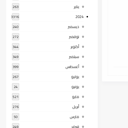
يناير
263
2024
3316
ديسمبر
240
نوفمبر
272
أكتوبر
344
سبتمبر
349
أغسطس
399
يوليو
267
يونيو
24
مايو
521
أبريل
276
مارس
50
فبراير
249