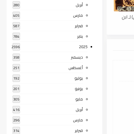
أبريل
280
مارس
405
لـ ابن
فبراير
587
يناير
784
2025
2596
ديسمبر
358
أغسطس
251
يوليو
192
يونيو
201
مايو
305
أبريل
416
مارس
296
فبراير
314