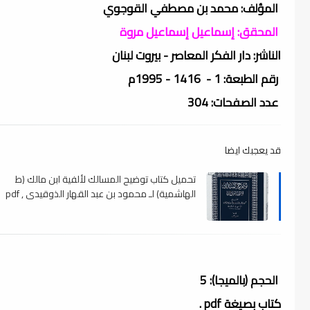
المؤلف: محمد بن مصطفي القوجوي
المحقق: إسماعيل إسماعيل مروة
الناشر: دار الفكر المعاصر - بيروت لبنان
رقم الطبعة: 1 - 1416 - 1995م
عدد الصفحات: 304
قد يعجبك ايضا
تحميل كتاب توضيح المسالك لألفية ابن مالك (ط
الهاشمية) لـ محمود بن عبد القهار الذوقيدي , pdf
الحجم (بالميجا): 5
كتاب بصيغة pdf .