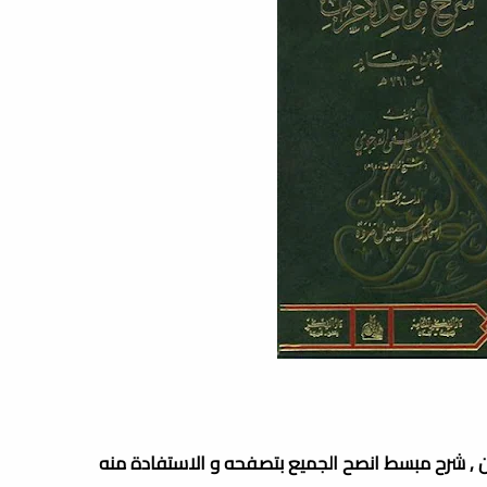
ن , شرح مبسط انصح الجميع بتصفحه و الاستفادة منه