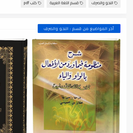
النحو والصرف
قسم اللغة العربية
كتب pdf
أخر المواضيع من قسم : النحو والصرف