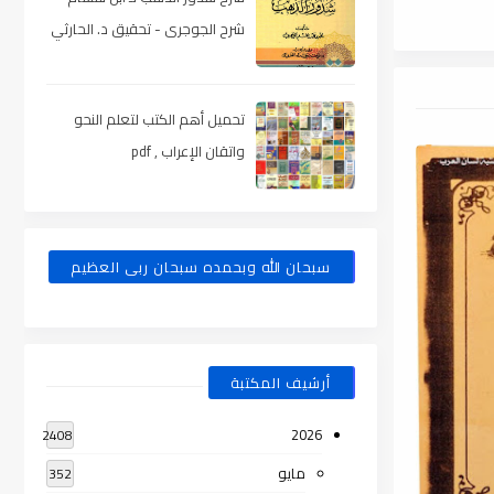
شرح الجوجرى - تحقيق د. الحارثي
، pdf
تحميل أهم الكتب لتعلم النحو
واتقان الإعراب , pdf
سبحان الله وبحمده سبحان ربى العظيم
أرشيف المكتبة
2026
2408
مايو
352