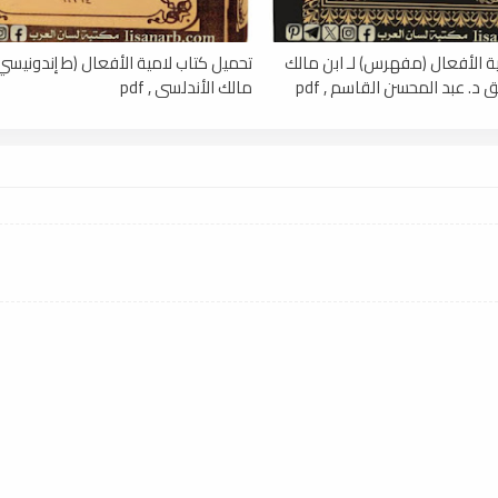
ة الأفعال (مفهرس) لـ ابن مالك
تحميل كتاب لامية الأفعال (ط إندونيسي) 
 د. عبد المحسن القاسم , pdf
مالك الأندلسي , pdf