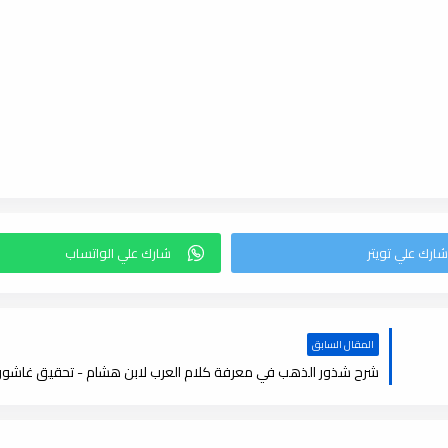
المقال السابق
شرح شذور الذهب في معرفة كلام العرب لابن هشام - تحقيق غاشور , df