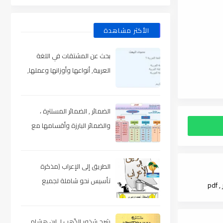
الأكثر مشاهدة
بحث عن المشتقات في اللغة
العربية, أنواعها وأوزانها وعملها,
مدعم بالأمثلة والصور , pdf
الضمائر , الضمائر المستترة ،
والضمائر البارزة وأقسامها مع
الشرح والتدريبات , شرح مبسط مع
الأمثلة وتحميل pdf
الطريق إلى الإعراب (مذكرة
تأسيس نحو شاملة لجميع
p
المراحل) , pdf
شرح شذور الذّهب لـ ابن هشام