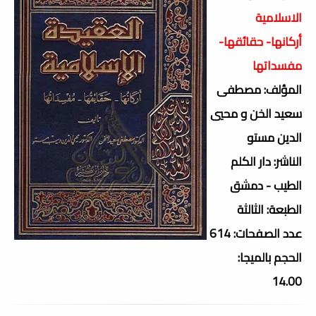
الاسلامية
أركانها- حقائقها-
مفسداتها
المؤلف: مصطفى
سعيد الخن و محيي
الدين مستو
الناشر: دار الكلم
الطيب - دمشق
الطبعة: الثالثة
عدد الصفحات: 614
الحجم بالميجا:
14.00