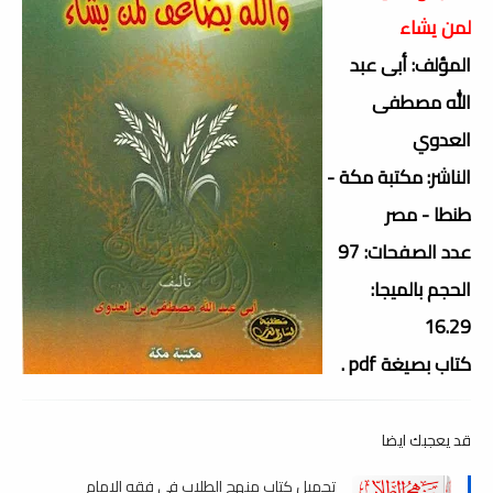
لمن يشاء
المؤلف: أبى عبد
الله مصطفى
العدوي
الناشر: مكتبة مكة -
طنطا - مصر
عدد الصفحات: 97
الحجم بالميجا:
16.29
كتاب بصيغة pdf .
قد يعجبك ايضا
تحميل كتاب منهج الطلاب في فقه الإمام