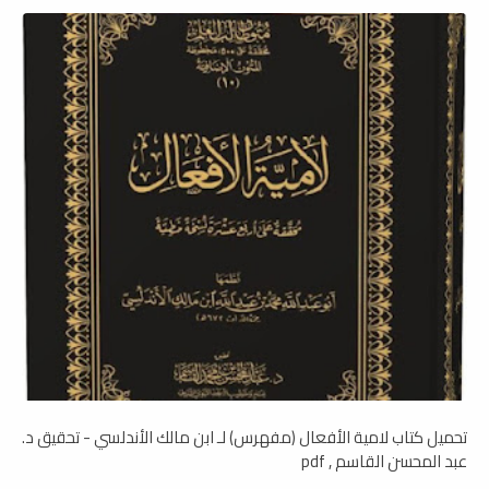
تحميل كتاب لامية الأفعال (مفهرس) لـ ابن مالك الأندلسي - تحقيق د.
عبد المحسن القاسم , pdf