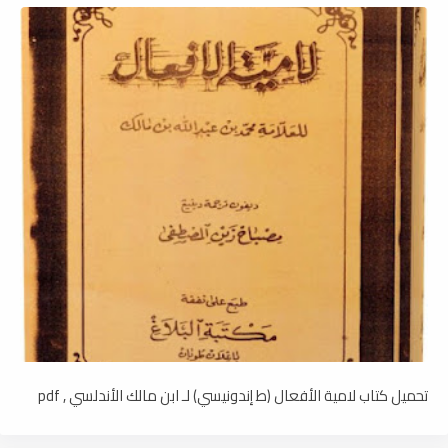
تحميل كتاب لامية الأفعال (ط إندونيسي) لـ ابن مالك الأندلسي , pdf