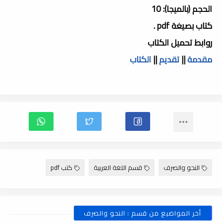
الحجم (بالميجا): 10
كتاب بصيغة pdf .
روابط تحميل الكتاب
مقدمة
||
تقديم
||
الكتاب
النحو والصرف
قسم اللغة العربية
كتب pdf
أخر المواضيع من قسم : النحو والصرف