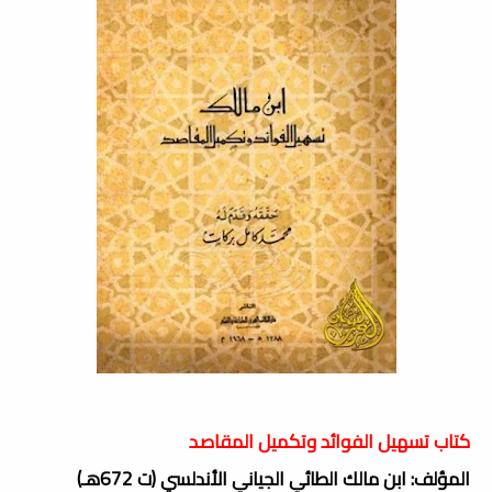
كتاب تسهيل الفوائد وتكميل المقاصد
المؤلف: ابن مالك الطائي الجياني الأندلسي (ت 672هـ)